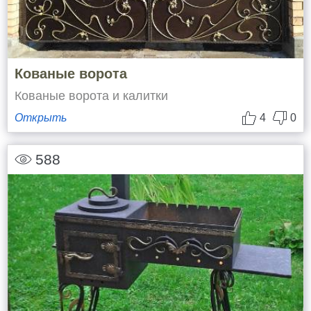
Кованые ворота
Кованые ворота и калитки
Открыть
4
0
588