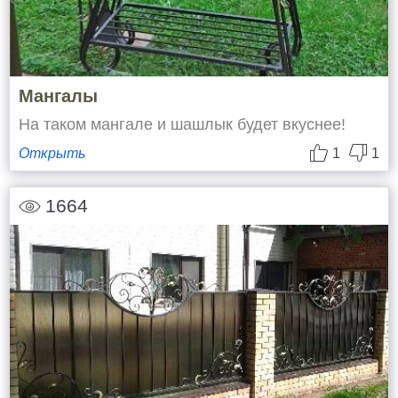
Мангалы
На таком мангале и шашлык будет вкуснее!
Открыть
1
1
1664